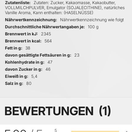
Zutatenliste
Zutaten: Zucker, Kakaomasse, Kakaobutter,
VOLLMILCHPULVER, Emulgator (SOJALECITHINE), natürliches
Vanille Aroma, Kann enthalten: (HASELNÜSSE)
Nährwertkennzeichnung
Nährwertkennzeichnung wie folgt
Durchschnittliche Nährwertangaben je
100 g
Brennwert in kJ
2345
Brennwert in kcal
564
Fett in g
38
davon gesättigte Fettsäuren in g
23
Kohlenhydrate in g
47
davon Zucker in g
46
Eiweiß in g
5,4
Salz in g
80
BEWERTUNGEN
1
5