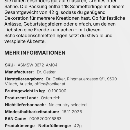
Sie haften besonders gut auf Glasuren, Cremes oder
Sahne. Die Packung enthält 18 Schmetterlinge mit einem
Gesamtgewicht von 42 g, sodass du genügend
Dekoration für mehrere Kreationen hast. Ob für festliche
Anlässe, Geburtstagsfeiern oder einfach, um deinen
Liebsten eine Freude zu machen – mit diesen
Schokoladenschmetterlingen setzt du stilvolle und
verspielte Akzente.
MEHR INFORMATIONEN
Mehr Informationen
SKU
ASMSWI3672-AM04
Manufacturer
Dr. Oetker
Herstellerangaben
Dr. Oetker, Ringmauergasse 9/1, 9500
Villach, Austria, office@oetker.at
Bruttogewicht in kg
0.100000
Produzent Land
Österreich
Nicht lieferbar nach
No country selected
Mindesthaltbarkeitsdatum
16.11.2026
EAN Code
9008200015863
Produktmenge - Nettofüllmenge
42g