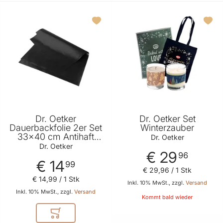
Dr. Oetker
Dr. Oetker Set
Dauerbackfolie 2er Set
Winterzauber
33x40 cm Antihaft
Dr. Oetker
Backpapier Ersatz
Dr. Oetker
€ 29
96
€ 14
99
€ 29
,
96
/ 1 Stk
€ 14
,
99
/ 1 Stk
Inkl. 10% MwSt., zzgl.
Versand
Inkl. 10% MwSt., zzgl.
Versand
Kommt bald wieder
In den Warenkorb