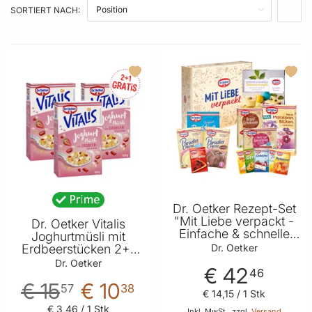
PRODUKTEIGENSCHAFT
SORTIERT NACH:
IN A
Dr. Oetker Rezept-Set
"Mit Liebe verpackt -
Dr. Oetker Vitalis
Einfache & schnelle
Joghurtmüsli mit
Sommerrezepte"
Dr. Oetker
Erdbeerstücken 2+1
Gratis
Dr. Oetker
€ 42
46
€ 15
€ 10
57
38
€ 14
,
15
/ 1 Stk
€ 3
,
46
/ 1 Stk
Inkl. MwSt., zzgl.
Versand