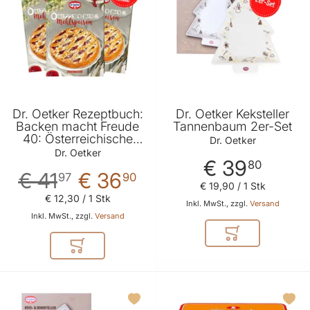
Dr. Oetker Rezeptbuch:
Dr. Oetker Keksteller
Backen macht Freude
Tannenbaum 2er-Set
40: Österreichische
Dr. Oetker
Mehlspeisen - 3er Set
Dr. Oetker
€ 39
80
€ 41
€ 36
97
90
€ 19
,
90
/ 1 Stk
€ 12
,
30
/ 1 Stk
Inkl. MwSt., zzgl.
Versand
Inkl. MwSt., zzgl.
Versand
In den Warenkor
In den Warenkorb