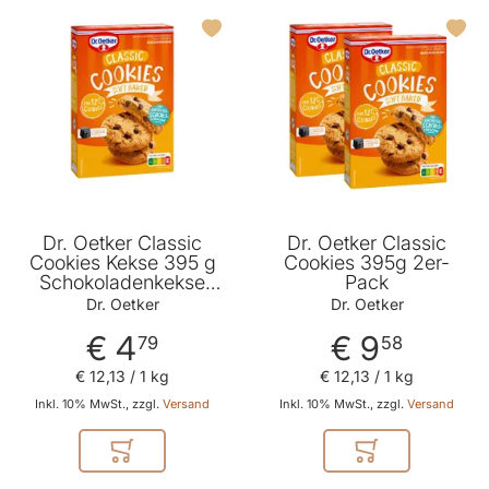
Dr. Oetker Classic
Dr. Oetker Classic
Cookies Kekse 395 g
Cookies 395g 2er-
Schokoladenkekse
Pack
Gebäck
Dr. Oetker
Dr. Oetker
€ 4
€ 9
79
58
€ 12
,
13
/ 1 kg
€ 12
,
13
/ 1 kg
Inkl. 10% MwSt., zzgl.
Versand
Inkl. 10% MwSt., zzgl.
Versand
In den Warenkorb
In den Warenkor