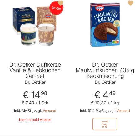
Dr. Oetker Duftkerze
Dr. Oetker
Vanille & Lebkuchen
Maulwurfkuchen 435 g
2er-Set
Backmischung
Dr. Oetker
Dr. Oetker
€ 14
€ 4
98
49
€ 7
,
49
/ 1 Stk
€ 10
,
32
/ 1 kg
Inkl. MwSt., zzgl.
Versand
Inkl. 10% MwSt., zzgl.
Versand
Kommt bald wieder
In den Warenkor