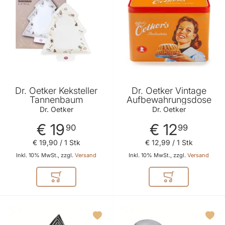
Dr. Oetker Keksteller
Dr. Oetker Vintage
Tannenbaum
Aufbewahrungsdose
Dr. Oetker
Dr. Oetker
€ 19
€ 12
90
99
€ 19
,
90
/ 1 Stk
€ 12
,
99
/ 1 Stk
Inkl. 10% MwSt., zzgl.
Versand
Inkl. 10% MwSt., zzgl.
Versand
In den Warenkorb
In den Warenkor