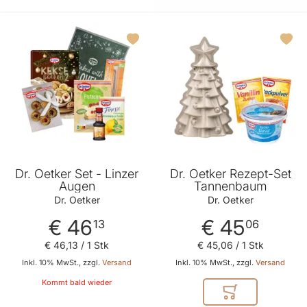
Dr. Oetker Set - Linzer
Dr. Oetker Rezept-Set
Augen
Tannenbaum
Dr. Oetker
Dr. Oetker
€ 46
€ 45
13
06
€ 46
,
13
/ 1 Stk
€ 45
,
06
/ 1 Stk
Inkl. 10% MwSt., zzgl.
Versand
Inkl. 10% MwSt., zzgl.
Versand
Kommt bald wieder
In den Warenkor