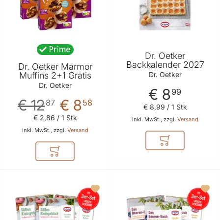
Dr. Oetker
Backkalender 2027
Dr. Oetker Marmor
Dr. Oetker
Muffins 2+1 Gratis
Dr. Oetker
€ 8
99
€ 12
€ 8
87
58
€ 8
,
99
/ 1 Stk
€ 2
,
86
/ 1 Stk
Inkl. MwSt., zzgl.
Versand
Inkl. MwSt., zzgl.
Versand
In den Warenkor
In den Warenkorb