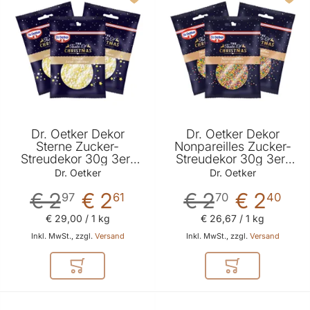
Dr. Oetker Dekor
Dr. Oetker Dekor
Sterne Zucker-
Nonpareilles Zucker-
Streudekor 30g 3er-
Streudekor 30g 3er-
Set
Set
Dr. Oetker
Dr. Oetker
€ 2
€ 2
€ 2
€ 2
97
61
70
40
€ 29
,
00
/ 1 kg
€ 26
,
67
/ 1 kg
Inkl. MwSt., zzgl.
Versand
Inkl. MwSt., zzgl.
Versand
In den Warenkorb
In den Warenkor