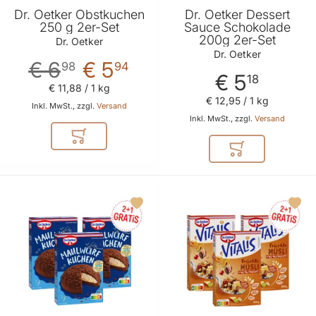
Dr. Oetker Obstkuchen
Dr. Oetker Dessert
250 g 2er-Set
Sauce Schokolade
200g 2er-Set
Dr. Oetker
Dr. Oetker
€ 6
€ 5
98
94
€ 5
18
€ 11
,
88
/ 1 kg
€ 12
,
95
/ 1 kg
Inkl. MwSt., zzgl.
Versand
Inkl. MwSt., zzgl.
Versand
In den Warenkorb
In den Warenkor