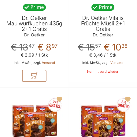
Dr. Oetker
Dr. Oetker Vitalis
Maulwurfkuchen 435g
Früchte Müsli 2+1
2+1 Gratis
Gratis
Dr. Oetker
Dr. Oetker
€ 13
€ 8
€ 15
€ 10
47
97
57
38
€ 2
,
99
/ 1 Stk
€ 3
,
46
/ 1 Stk
Inkl. MwSt., zzgl.
Versand
Inkl. MwSt., zzgl.
Versand
Kommt bald wieder
In den Warenkorb