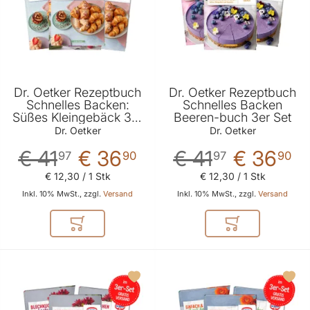
Dr. Oetker Rezeptbuch
Dr. Oetker Rezeptbuch
Schnelles Backen:
Schnelles Backen
Süßes Kleingebäck 3er
Beeren-buch 3er Set
Set
Dr. Oetker
Dr. Oetker
€ 41
€ 36
€ 41
€ 36
97
90
97
90
€ 12
,
30
/ 1 Stk
€ 12
,
30
/ 1 Stk
Inkl. 10% MwSt., zzgl.
Versand
Inkl. 10% MwSt., zzgl.
Versand
In den Warenkorb
In den Warenkor