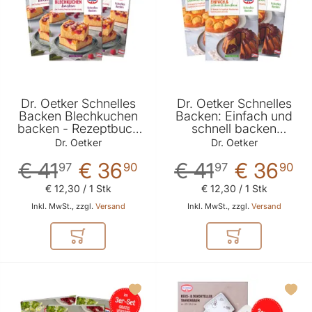
Dr. Oetker Schnelles
Dr. Oetker Schnelles
Backen Blechkuchen
Backen: Einfach und
backen - Rezeptbuch
schnell backen
3er Set
Rezeptbuch 3er Set
Dr. Oetker
Dr. Oetker
€ 41
€ 36
€ 41
€ 36
97
90
97
90
€ 12
,
30
/ 1 Stk
€ 12
,
30
/ 1 Stk
Inkl. MwSt., zzgl.
Versand
Inkl. MwSt., zzgl.
Versand
In den Warenkorb
In den Warenkor