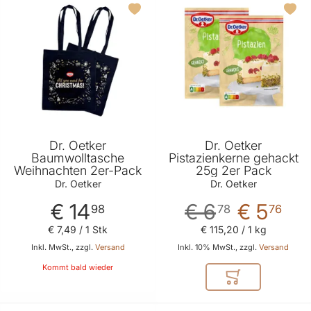
Dr. Oetker
Dr. Oetker
Baumwolltasche
Pistazienkerne gehackt
Weihnachten 2er-Pack
25g 2er Pack
Dr. Oetker
Dr. Oetker
€ 14
€ 6
€ 5
98
78
76
€ 7
,
49
/ 1 Stk
€ 115
,
20
/ 1 kg
Inkl. MwSt., zzgl.
Versand
Inkl. 10% MwSt., zzgl.
Versand
Kommt bald wieder
In den Warenkor