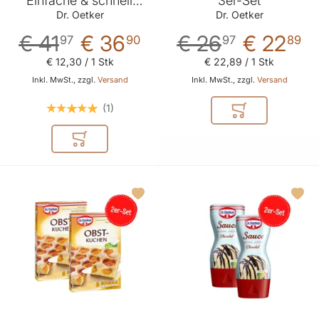
"Einfache & schnelle
3er-Set
Sommerrezepte" 3er-
Dr. Oetker
Dr. Oetker
Set
€ 41
€ 36
€ 26
€ 22
97
90
97
89
€ 12
,
30
/ 1 Stk
€ 22
,
89
/ 1 Stk
Inkl. MwSt., zzgl.
Versand
Inkl. MwSt., zzgl.
Versand
1
In den Warenkor
In den Warenkorb