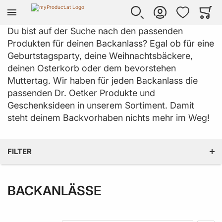
Zur Homepage
SUCHE
KONTO
WUNSCHLISTE
WARE
Mi
Du bist auf der Suche nach den passenden
Produkten für deinen Backanlass? Egal ob für eine
Geburtstagsparty, deine Weihnachtsbäckere,
deinen Osterkorb oder dem bevorstehen
Muttertag. Wir haben für jeden Backanlass die
passenden Dr. Oetker Produkte und
Geschenksideen in unserem Sortiment. Damit
steht deinem Backvorhaben nichts mehr im Weg!
FILTER
KATEGORIE
BACKANLÄSSE
PREIS