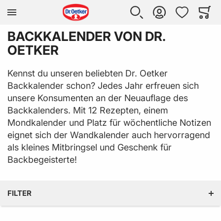
Zur Homepage
SUCHE
KONTO
WUNSCHLISTE
WARE
Mi
BACKKALENDER VON DR.
OETKER
Kennst du unseren beliebten Dr. Oetker
Backkalender schon? Jedes Jahr erfreuen sich
unsere Konsumenten an der Neuauflage des
Backkalenders. Mit 12 Rezepten, einem
Mondkalender und Platz für wöchentliche Notizen
eignet sich der Wandkalender auch hervorragend
als kleines Mitbringsel und Geschenk für
Backbegeisterte!
FILTER
PREIS