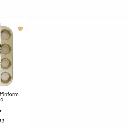
R REIHENFOLGE
ffinform
ld
r
99