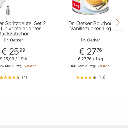
er Spritzbeutel Set 2
Dr. Oetker Bourbon
n Universaladapter
Vanillezucker 1 kg
Backzubehör
Dr. Oetker
Dr. Oetker
€ 25
€ 27
99
76
€ 25
,
99
/ 1 Stk
€ 27
,
76
/ 1 kg
20% MwSt., zzgl.
Versand
Inkl. MwSt., zzgl.
Versand
4
10
In den Warenkorb
In den Warenkorb