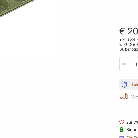
€ 20
Inkl. 20% 
€ 20,99
/
Du benöti
Sch
Ver
Zur Wu
Siche
Ein P