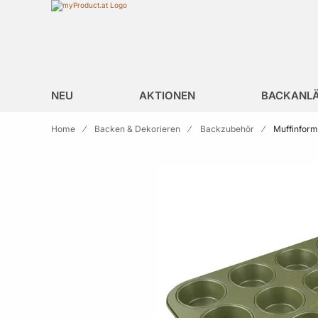
Zur Homepage
search
NEU
AKTIONEN
BACKANL
Home
Backen & Dekorieren
Backzubehör
Muffinform
Skip to the end of the images gallery