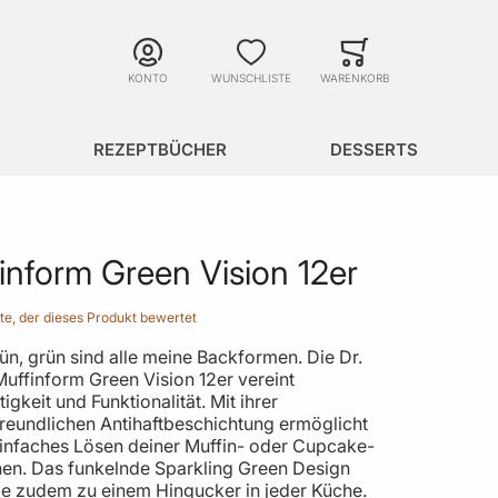
Suche
Minicart
Suche schließen
KONTO
WUNSCHLISTE
WARENKORB
REZEPTBÜCHER
DESSERTS
inform Green Vision 12er
ste, der dieses Produkt bewertet
ün, grün sind alle meine Backformen. Die Dr.
uffinform Green Vision 12er vereint
igkeit und Funktionalität. Mit ihrer
reundlichen Antihaftbeschichtung ermöglicht
 einfaches Lösen deiner Muffin- oder Cupcake-
nen. Das funkelnde Sparkling Green Design
ie zudem zu einem Hingucker in jeder Küche.