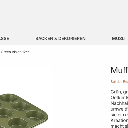
ÄSSE
BACKEN & DEKORIEREN
MÜSLI
 Green Vision 12er
Muff
Sei der Er
Grün, gr
Oetker M
Nachhalt
umweltf
sie ein
Kreatio
macht s