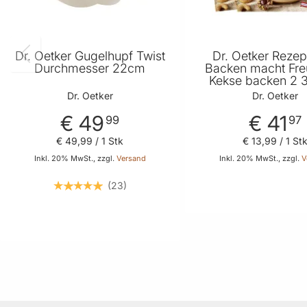
Dr. Oetker Gugelhupf Twist
Dr. Oetker Reze
Durchmesser 22cm
Backen macht Fr
Kekse backen 2 3
Dr. Oetker
Dr. Oetker
€ 49
€ 41
99
97
€ 49
,
99
/ 1 Stk
€ 13
,
99
/ 1 St
Inkl. 20% MwSt., zzgl.
Versand
Inkl. 20% MwSt., zzgl.
V
23
In den
In den Warenkorb