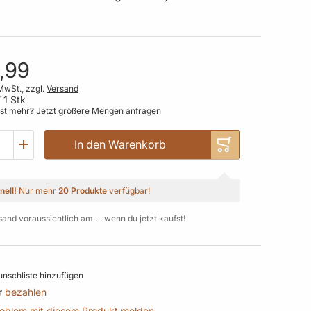
,99
MwSt., zzgl.
Versand
 1 Stk
gst mehr?
Jetzt größere Mengen anfragen
In den Warenkorb
nell!
Nur mehr
20 Produkte
verfügbar!
sand voraussichtlich am … wenn du jetzt kaufst!
nschliste hinzufügen
r
bezahlen
roblem mit diesem Produkt melden