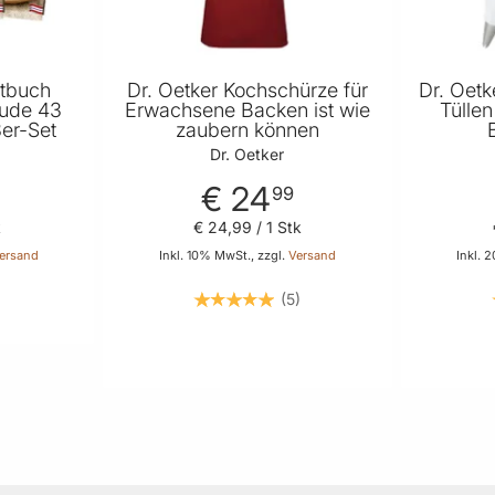
ptbuch
Dr. Oetker Kochschürze für
Dr. Oetk
eude 43
Erwachsene Backen ist wie
Tülle
er-Set
zaubern können
Dr. Oetker
€ 24
99
k
€ 24
,
99
/ 1 Stk
ersand
Inkl. 10% MwSt., zzgl.
Versand
Inkl. 
5
 Warenkorb
In den Warenkorb