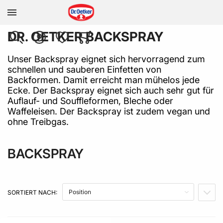
Zur Homepage
DR. OETKER BACKSPRAY
SUCHE
KONTO
WUNSCHLISTE
WARENKORB
Minicart
Unser Backspray eignet sich hervorragend zum
schnellen und sauberen Einfetten von
Backformen. Damit erreicht man mühelos jede
Ecke. Der Backspray eignet sich auch sehr gut für
Auflauf- und Souffleformen, Bleche oder
Waffeleisen. Der Backspray ist zudem vegan und
ohne Treibgas.
BACKSPRAY
SORTIERT NACH:
IN A