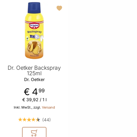
Dr. Oetker Backspray
125ml
Dr. Oetker
€ 4
99
€ 39
,
92
/ 1 l
Inkl. MwSt., zzgl.
Versand
44
In den Warenkorb