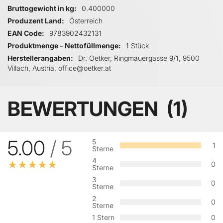
Bruttogewicht in kg
0.400000
Produzent Land
Österreich
EAN Code
9783902432131
Produktmenge - Nettofüllmenge
1 Stück
Herstellerangaben
Dr. Oetker, Ringmauergasse 9/1, 9500
Villach, Austria, office@oetker.at
BEWERTUNGEN
1
5.00
/ 5
5
1
Sterne
4
0
Sterne
3
0
Sterne
2
0
Sterne
1 Stern
0