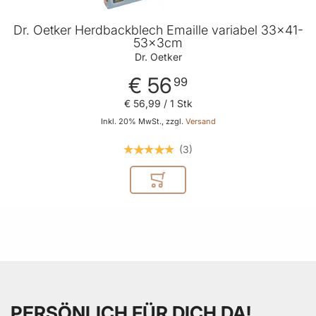
Dr. Oetker Herdbackblech Emaille variabel 33x41-
53x3cm
Dr. Oetker
€ 56
99
€ 56
,
99
/ 1 Stk
Inkl. 20% MwSt., zzgl.
Versand
3
In den Warenkorb
PERSÖNLICH FÜR DICH DA!