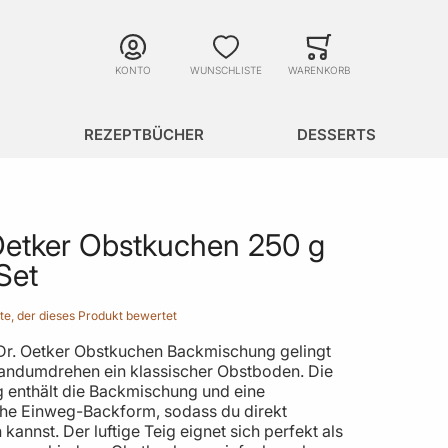
Suche
Minicart
Suche schließen
KONTO
WUNSCHLISTE
WARENKORB
REZEPTBÜCHER
DESSERTS
Oetker Obstkuchen 250 g
Set
ste, der dieses Produkt bewertet
 Dr. Oetker Obstkuchen Backmischung gelingt
Handumdrehen ein klassischer Obstboden. Die
 enthält die Backmischung und eine
che Einweg-Backform, sodass du direkt
 kannst. Der luftige Teig eignet sich perfekt als