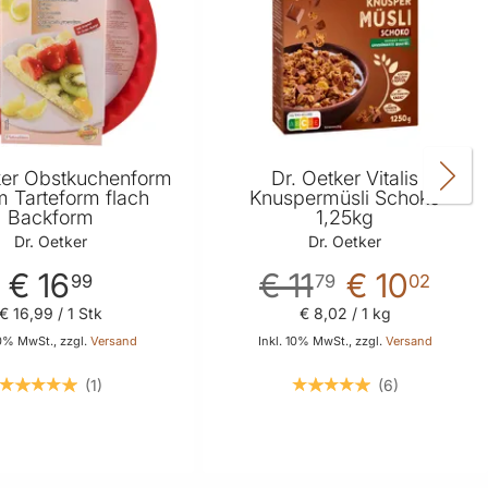
ker Obstkuchenform
Dr. Oetker Vitalis
 Tarteform flach
Knuspermüsli Schoko
Backform
1,25kg
Dr. Oetker
Dr. Oetker
€ 16
€ 11
€ 10
99
79
02
€ 16
,
99
/ 1 Stk
€ 8
,
02
/ 1 kg
10% MwSt., zzgl.
Versand
Inkl. 10% MwSt., zzgl.
Versand
1
6
In den Warenkorb
In den Warenkorb