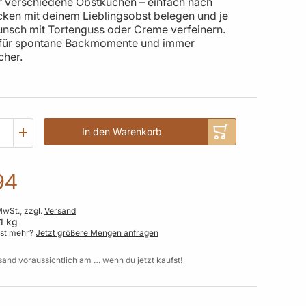
ür verschiedene Obstkuchen – einfach nach
ken mit deinem Lieblingsobst belegen und je
nsch mit Tortenguss oder Creme verfeinern.
 für spontane Backmomente und immer
cher.
In den Warenkorb
94
MwSt., zzgl.
Versand
1 kg
gst mehr?
Jetzt größere Mengen anfragen
sand voraussichtlich am … wenn du jetzt kaufst!