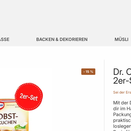
ÄSSE
BACKEN & DEKORIEREN
MÜSLI
Dr. 
-
15
%
2er-
Sei der Er
Mit der
dir im 
Packung
praktis
loslegen