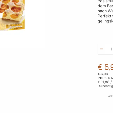
Basis f
dem Bac
nach Wu
Perfekt
gelingsi
€ 5,
€ 6,98
Inkl. 10% 
€ 11,88
/ 
Du benöti
Ver