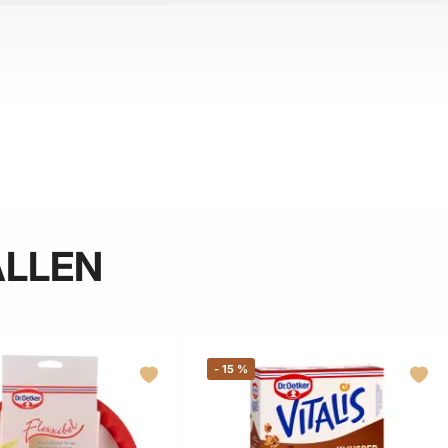
ALLEN
-
15
%