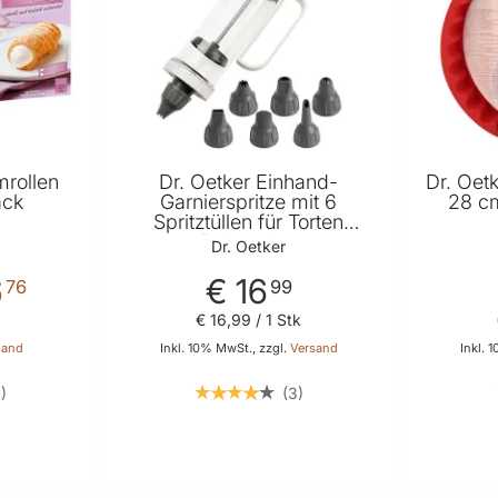
mrollen
Dr. Oetker Einhand-
Dr. Oet
ack
Garnierspritze mit 6
28 cm
Spritztüllen für Torten
Dekoration
Dr. Oetker
6
€ 16
76
99
€ 16
,
99
/ 1 Stk
sand
Inkl. 10% MwSt., zzgl.
Versand
Inkl. 
6
3
 Warenkorb
In den Warenkorb