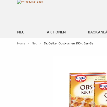
Zur Homepage
search
NEU
AKTIONEN
BACKANL
Home
Neu
Dr. Oetker Obstkuchen 250 g 2er-Set
Skip to the end of the images gallery