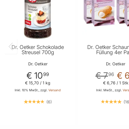
Dr. Oetker Schokolade
Dr. Oetker Schau
Streusel 700g
Füllung 4er P
Dr. Oetker
Dr. Oetker
€ 10
€ 7
€ 
99
96
€ 15
,
70
/ 1 kg
€ 6
,
76
/ 1 Stk
Inkl. 10% MwSt., zzgl.
Versand
Inkl. MwSt., zzgl.
Ver
6
1
In den Warenkorb
In den