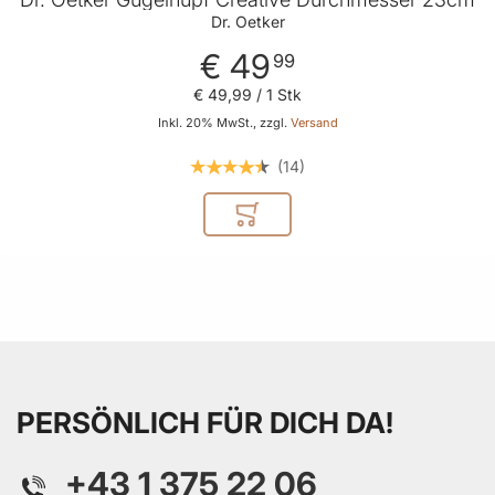
Dr. Oetker
€ 49
99
€ 49
,
99
/ 1 Stk
Inkl. 20% MwSt., zzgl.
Versand
14
In den Warenkorb
PERSÖNLICH FÜR DICH DA!
+43 1 375 22 06