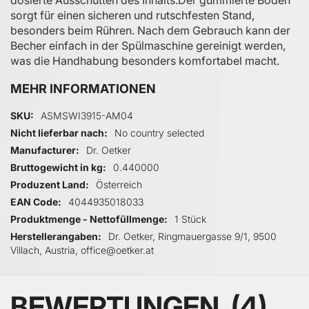
dosierte Ausschütten des Inhalts.​ Der gummierte Boden
sorgt für einen sicheren und rutschfesten Stand,
besonders beim Rühren. Nach dem Gebrauch kann der
Becher einfach in der Spülmaschine gereinigt werden,
was die Handhabung besonders komfortabel macht.​
MEHR INFORMATIONEN
Mehr Informationen
SKU
ASMSWI3915-AM04
Nicht lieferbar nach
No country selected
Manufacturer
Dr. Oetker
Bruttogewicht in kg
0.440000
Produzent Land
Österreich
EAN Code
4044935018033
Produktmenge - Nettofüllmenge
1 Stück
Herstellerangaben
Dr. Oetker, Ringmauergasse 9/1, 9500
Villach, Austria, office@oetker.at
BEWERTUNGEN
4