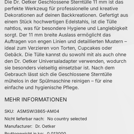
Die Dr. Oetker Geschlossene Sterntülle 11 mm ist das
perfekte Werkzeug für professionelle und kreative
Dekorationen auf deinen Backkreationen. Gefertigt aus
einem Stück hochwertigen Edelstahls, ist die Tülle
nahtlos, was für besondere Hygiene und Langlebigkeit
sorgt. Der 11 mm breite Auslass ermöglicht das
Auftragen von engen Linien und detaillierten Mustern –
ideal zum Verzieren von Torten, Cupcakes oder
Gebäck. Die Tülle kannst du sowohl mit als auch ohne
den Dr. Oetker Universaladapter verwenden, wodurch
sie besonders vielseitig einsetzbar ist. Nach dem
Gebrauch lässt sich die Geschlossene Sterntülle
mühelos in der Spülmaschine reinigen – für eine
einfache und hygienische Pflege.
MEHR INFORMATIONEN
Mehr Informationen
SKU
ASMSWI3865-AM04
Nicht lieferbar nach
No country selected
Manufacturer
Dr. Oetker
Bruttogewicht in kg
0.013000