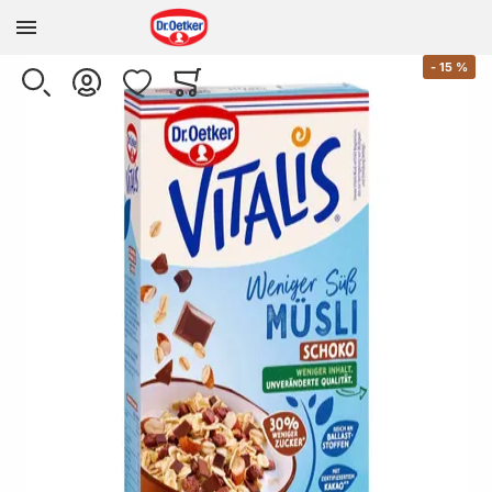
Zur Homepage
Skip to the end of the images gallery
-
15
%
SUCHE
KONTO
WUNSCHLISTE
WARENKORB
Minicart