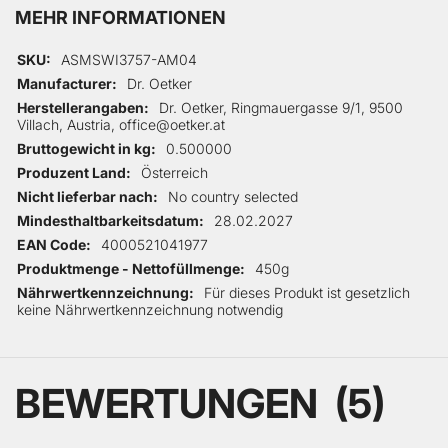
MEHR INFORMATIONEN
Mehr Informationen
SKU
ASMSWI3757-AM04
Manufacturer
Dr. Oetker
Herstellerangaben
Dr. Oetker, Ringmauergasse 9/1, 9500
Villach, Austria, office@oetker.at
Bruttogewicht in kg
0.500000
Produzent Land
Österreich
Nicht lieferbar nach
No country selected
Mindesthaltbarkeitsdatum
28.02.2027
EAN Code
4000521041977
Produktmenge - Nettofüllmenge
450g
Nährwertkennzeichnung
Für dieses Produkt ist gesetzlich
keine Nährwertkennzeichnung notwendig
BEWERTUNGEN
5